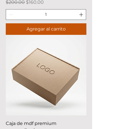
Precio
Precio de oferta
$200.00
$160.00
Agregar al carrito
Caja de mdf premium