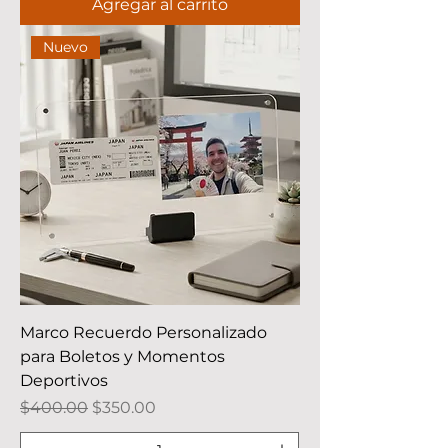
Agregar al carrito
Nuevo
Marco Recuerdo Personalizado
para Boletos y Momentos
Deportivos
Precio
Precio de oferta
$400.00
$350.00