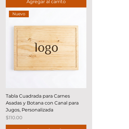
Agregar al carrito
Nuevo
Tabla Cuadrada para Carnes
Asadas y Botana con Canal para
Jugos, Personalizada
Precio
$110.00