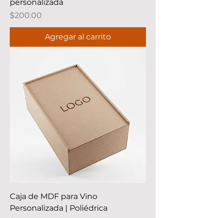
personalizada
Precio
$200.00
Agregar al carrito
Caja de MDF para Vino
Personalizada | Poliédrica