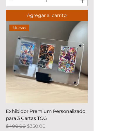
Agregar al carrito
Nuevo
Exhibidor Premium Personalizado
para 3 Cartas TCG
Precio
Precio de oferta
$400.00
$350.00