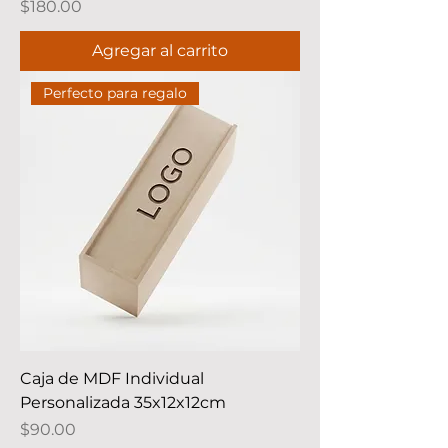
Precio
$180.00
Agregar al carrito
Perfecto para regalo
Caja de MDF Individual
Personalizada 35x12x12cm
Precio
$90.00