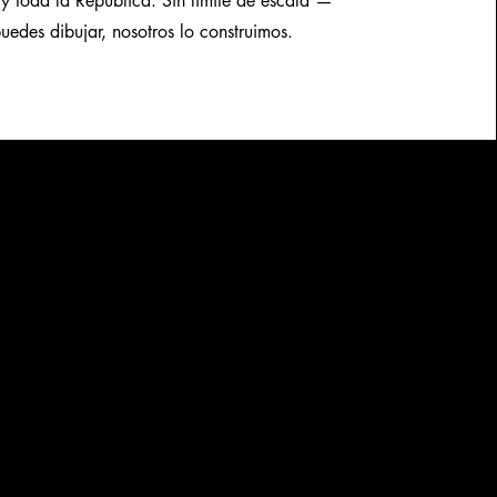
 y toda la República. Sin límite de escala —
puedes dibujar, nosotros lo construimos.