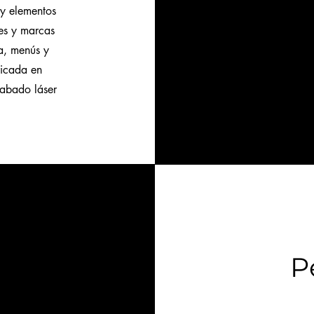
 y elementos
les y marcas
ca, menús y
ricada en
rabado láser
P