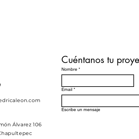
Cuéntanos tu proye
Nombre
*
9
Email
*
edricaleon.com
Escribe un mensaje
món Álvarez 106
Chapultepec