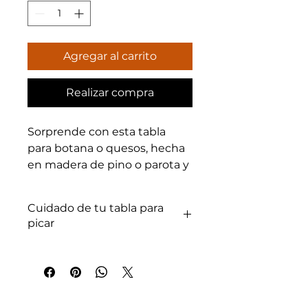
Agregar al carrito
Realizar compra
Sorprende con esta tabla 
para botana o quesos, hecha 
en madera de pino o parota y 
personalizada con grabado 
láser, ideal para realzar 
Cuidado de tu tabla para
cualquier reunión o evento 
picar
especial. En PoliedricaLeon, 
combinamos la artesanía en 
madera con tecnología de 
Contenido: Lava a mano con 
agua tibia y jabón suave. No uses 
impresión 3D para crear 
lavavajillas ni remojes por tiempo 
piezas únicas y funcionales, 
prolongado. Seca 