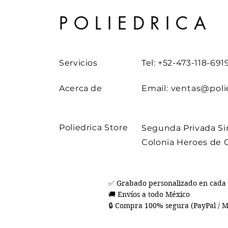
POLIEDRICA
Servicios
Tel: +52-473-118-691
Acerca de
Email:
ventas@poli
Poliedrica Store
Segunda Privada Si
Colonia Heroes de 
✅ Grabado personalizado en cada 
🚚 Envíos a todo México

🔒 Compra 100% segura (PayPal / M
Pago)

🛠️ Hecho a mano en León, Gto.