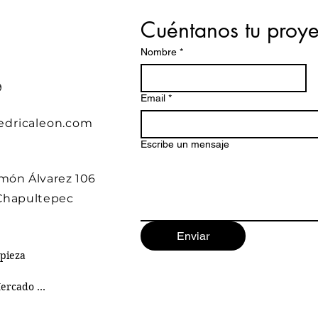
Cuéntanos tu proye
Nombre
*
9
Email
*
edricaleon.com
Escribe un mensaje
món Álvarez 106
Chapultepec
Enviar
pieza

ercado 