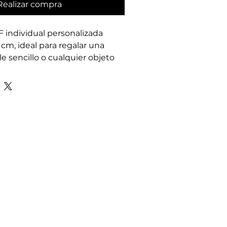
Realizar compra
 individual personalizada 
 cm, ideal para regalar una 
le sencillo o cualquier objeto 
ada a mano en nuestro taller 
to, refleja la calidad 
racteriza a PoliedricaLeon. 
ados en MDF Natural con 
donde la tapa de 3 mm puede 
, logo o diseño grabado 
 la madera, además de la 
egra con T. Cada caja es un 
que combina funcionalidad y 
momentos especiales. Confía 
on para entregar un regalo con 
o.