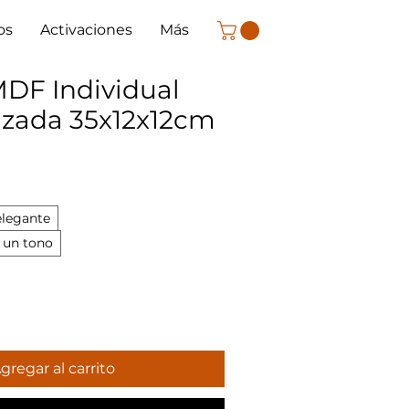
os
Activaciones
Más
MDF Individual
izada 35x12x12cm
elegante
 un tono
gregar al carrito