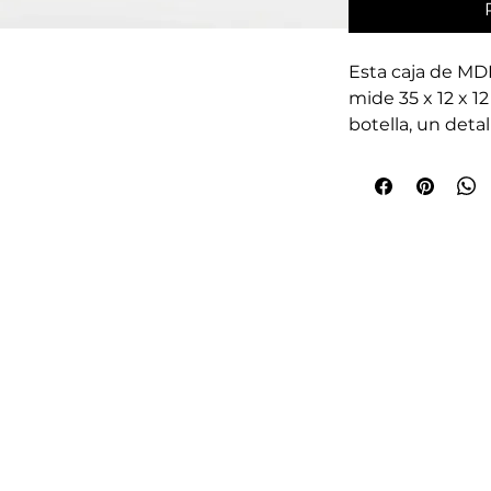
Esta caja de MDF
mide 35 x 12 x 12
botella, un detal
especial. Fabric
en León, Guanajua
artesanal que ca
Ofrecemos acab
Grabado Láser, 
llevar tu nombre
directamente en
opción de Caja N
producto único 
elegancia para 
en PoliedricaLe
identidad y estil